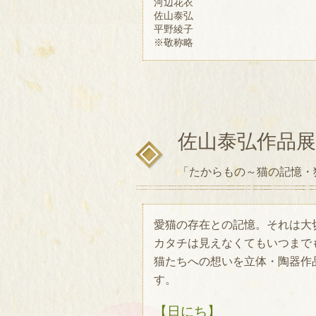
河辺花衣
佐山泰弘
平野綾子
※敬称略
佐山泰弘作品展
「たからもの～猫の記憶・
愛猫の存在との記憶。それは大切
カタチは見えなくてもいつまで
猫たちへの想いを立体・陶器作
す。
【日にち】