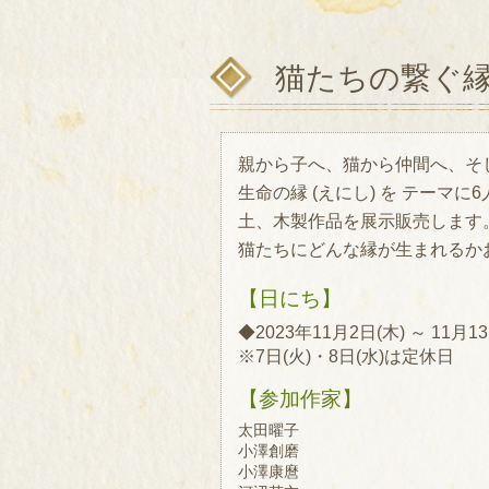
猫たちの繋ぐ縁 
親から子へ、猫から仲間へ、そ
生命の縁 (えにし) を テーマ
土、木製作品を展示販売します
猫たちにどんな縁が生まれるか
【日にち】
◆2023年11月2日(木) ～ 11月13
※7日(火)・8日(水)は定休日
【参加作家】
太田曜子
小澤創磨
小澤康麿