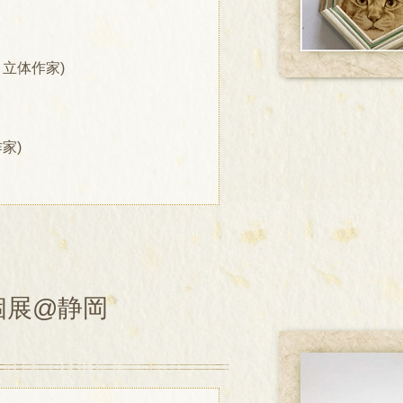
・立体作家)
家)
個展@静岡