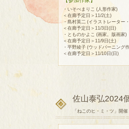
【参加作家】
・いそべまりこ (人形作家)
＜在廊予定日＞11/2(土)
・島村英二 (イラストレーター
＜在廊予定日＞11/3日(日)
・とものかよこ (画家。版画家)
＜在廊予定日＞11/9日(土)
・平野綾子 (ウッドバーニング作
＜在廊予定日＞11/10日(日)
佐山泰弘2024
「ねこのヒ・ミ・ツ」開催