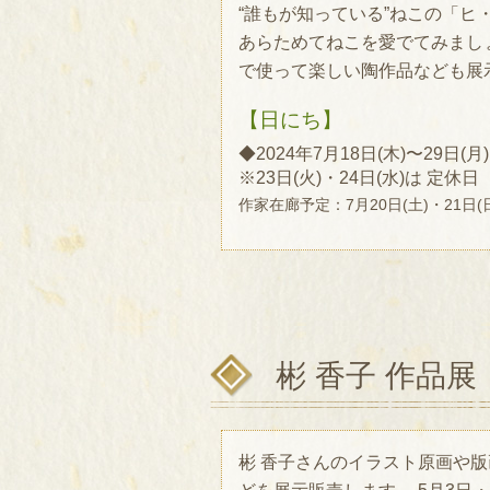
“誰もが知っている”ねこの「ヒ
あらためてねこを愛でてみましょ
で使って楽しい陶作品なども展
【日にち】
◆2024年7月18日(木)〜29日(月)
※23日(火)・24日(水)は 定休日
作家在廊予定：7月20日(土)・21日(日
彬 香子 作品展
彬 香子さんのイラスト原画や