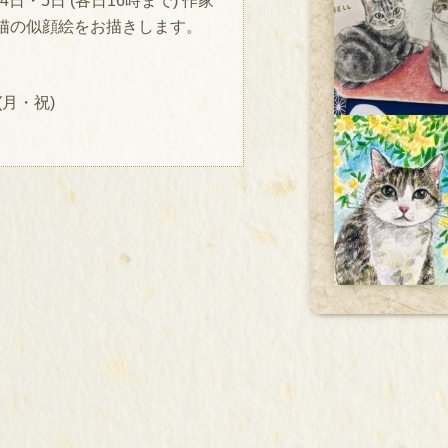
日・5日 (各日16時まで) 作家
猫の似顔絵をお描きします。
日(月・祝)