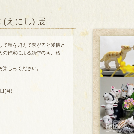
(えにし) 展
して種を超えて繋がると愛情と
に6人の作家による新作の陶、粘
。
お楽しみください。
日(月)