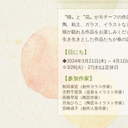
〝猫〟と〝花〟がモチーフの作
陶、粘土、ガラス、イラストな
猫が戯れる作品をお楽しみくだ
生き生きとした作品たちが春の
【日にち】
◆2024年3月21日(木) ～ 4月1日
※3/26(火)・27(水)は定休日
【参加作家】
秋田泰宏（創作ガラス作家）
天野千恵美（造形＆イラスト作家）
高橋早苗（陶芸作家）
月魚ひろこ（陶芸＆イラスト作家）
宮崎成子（創作人形作家）