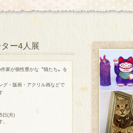
ター4人展
の作家が個性豊かな〝猫たち〟を
ング・版画・アクリル画などで
す
5日(月)
す。